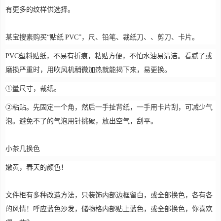
有更多的纹样供选择。
某宝搜素购买“贴纸 PVC”，尺、铅笔、裁纸刀、、剪刀、卡片。
PVC塑料贴纸，不易有折痕，粘贴方便，不怕水油易清洁。看腻了或
磨损严重时，用吹风机稍微加热就能揭下来，易更换。
①量尺寸，裁纸。
②粘贴。先固定一个角，然后一手扯背纸，一手用卡片刮，可减少气
泡。避免不了的气泡用针挑破，放出空气，刮平。
小茶几换色
嫩黄，春天的颜色！
文件柜有多种改造方法，只装饰内部边框留白，或全部换色，各有各
的风情！呼应蓝色沙发，储物格内部贴上蓝色，或全部换色，你喜欢